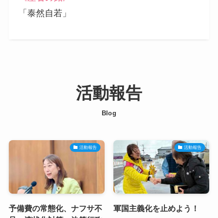
「泰然自若」
活動報告
Blog
活動報告
活動報告
予備費の常態化、ナフサ不
軍国主義化を止めよう！