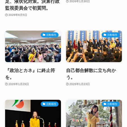
足、液状化対策。決算行政
2026年1月30日
監視委員会で初質問。
2026年6月5日
活動報告
活動報告
『政治とカネ』に終止符
自己都合解散に立ち向か
を。
う。
2026年1月29日
2026年1月23日
活動報告
活動報告