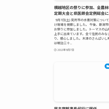
横越地区の祭りに参加、全農林
定期大会と県医師会定例総会に
9月7日(土) 見附市の水害対策につい
け現場を視察しました。 午後、新潟
お祭りに参加しました。トーマスの山
上手に出来ています。全て住民のみな
り、感心しました。木津のさんぱいし
は明治三十...
2013年9月7日
民主党幹事長代行に就任