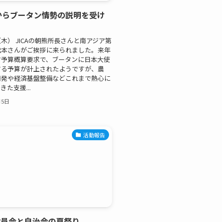
等からブータン情勢の説明を受け
木） JICAの朝熊所長さんと南アジア第
松本さんがご挨拶に来られました。来年
省予算概算要求で、ブータンに日本大使
する予算が計上されたようですが、農
開発や経済基盤整備などこれまで熱心に
た支援...
月5日
活動報告
役員会と自治会の夏祭り