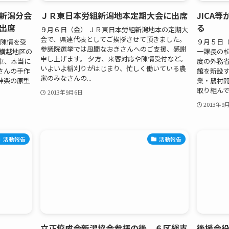
新潟分会
ＪＲ東日本労組新潟地本定期大会に出席
JICA
出席
る
９月６日（金） ＪＲ東日本労組新潟地本の定期大
会で、県連代表としてご挨拶させて頂きました。
て陳情を受
９月５日（
参議院選挙では風間なおきさんへのご支援、感謝
市横越地区の
一課長の
申し上げます。 夕方、来客対応や陳情受付など。
車、本当に
度の外務
いよいよ稲刈りがはじまり、忙しく働いている農
さんの手作
館を新設
家のみなさんの...
神楽の原型
業・農村
取り組んでき
2013年9月6日
2013年9
活動報告
活動報告
立正佼成会新潟協会参拝の後、６区総支
後援会