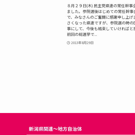
８月２９日(木) 民主党県連の常任幹事
ました。参院選後はじめての常任幹事
で、みなさんのご奮闘に感謝申し上げ
さくなった県連ですが、参院選の時の
事にして、今後も結束していければと
前回の総選挙で...
2013年8月29日
新潟県関連〜地方自治体