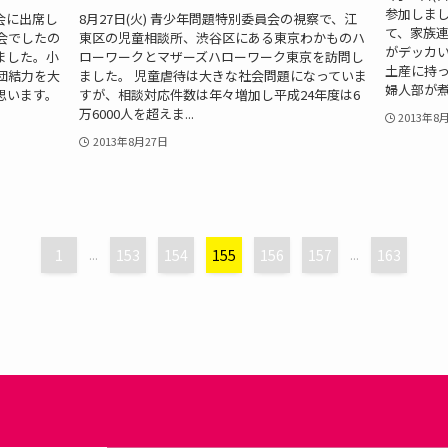
参加しま
会に出席し
8月27日(火) 青少年問題特別委員会の視察で、江
て、家族
会でしたの
東区の児童相談所、渋谷区にある東京わかものハ
がデッカ
ました。小
ローワークとマザーズハローワーク東京を訪問し
土産に持
団結力を大
ました。 児童虐待は大きな社会問題になっていま
婦人部が煮込
思います。
すが、相談対応件数は年々増加し平成24年度は6
万6000人を超えま...
2013年8
2013年8月27日
1
...
153
154
155
156
157
...
163