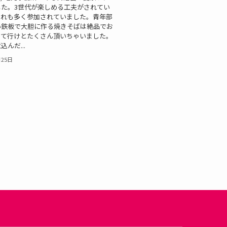
した。3世代が楽しめる工夫がされてい
連れも多く参加されていました。青年部
い鉄板で大胆に作る焼きそばは絶品でお
って行けとたくさん頂いちゃいました。
んだ...
月25日