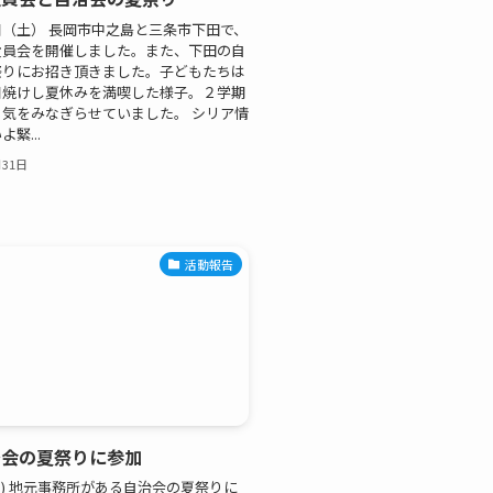
（土） 長岡市中之島と三条市下田で、
役員会を開催しました。また、下田の自
祭りにお招き頂きました。子どもたちは
日焼けし夏休みを満喫した様子。２学期
気をみなぎらせていました。 シリア情
緊...
月31日
活動報告
治会の夏祭りに参加
(日) 地元事務所がある自治会の夏祭りに