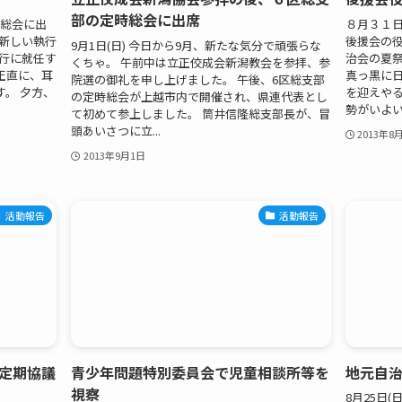
部の定時総会に出席
と総会に出
８月３１日
と新しい執行
後援会の
9月1日(日) 今日から9月、新たな気分で頑張らな
代行に就任す
治会の夏
くちゃ。 午前中は立正佼成会新潟教会を参拝、参
正直に、耳
真っ黒に
院選の御礼を申し上げました。 午後、6区総支部
。 夕方、
を迎えやる
の定時総会が上越市内で開催され、県連代表とし
勢がいよいよ
て初めて参上しました。 筒井信隆総支部長が、冒
頭あいさつに立...
2013年8
2013年9月1日
活動報告
活動報告
定期協議
青少年問題特別委員会で児童相談所等を
地元自
視察
8月25日